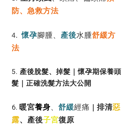
防
、急救方法
懷孕
腳腫、
產後
水腫
舒緩方
4.
法
5.
產後脫髮、掉髮｜懷孕期保養頭
髮｜正確洗髮方法大公開
暖宮
養身
、
舒緩
經痛
排清
惡
6.
｜
露
、產後
子宮
復原