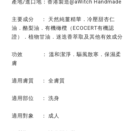
產地/進口地：香港製造@aWitch Handmade
主要成分 ： 天然純薑精華．冷壓甜杏仁
油．酪梨油．有機橄欖（ECOCERT有機認
證）．植物甘油．迷迭香萃取及其他有效成分
功效 ： 溫和潔淨．驅風散寒．保濕柔
膚
適用膚質 ： 全膚質
適用部位 ： 洗身
適用對象 ： 成人