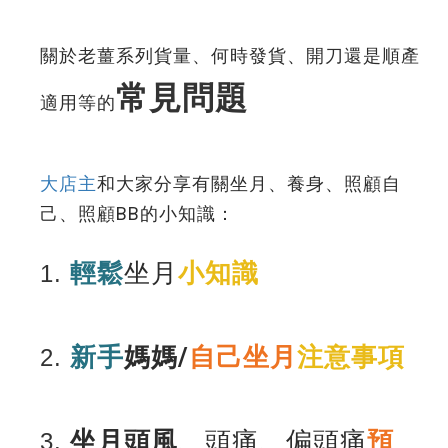
關於老薑系列貨量、何時發貨、開刀還是順產
常見問題
適用等的
大店主
和大家分享有關坐月、養身、照顧自
己、照顧BB的小知識：
輕鬆
坐月
小知識
1.
新手
媽媽/
自己坐月
注意事項
2.
坐月
頭風
、
頭痛、偏頭痛
預
3.