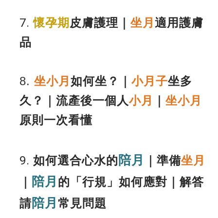
7.
懷孕期
皮膚護理
｜
坐月
適用護膚
品
8.
坐小月
如何坐？｜
小月子
坐多
久？｜流產後一個人
小月
｜
坐小月
原則一次看懂
陪月
9.
如何選合心水的
｜準備
坐月
陪月
｜
的「行規」如何應對｜解答
陪月
請
常見問題