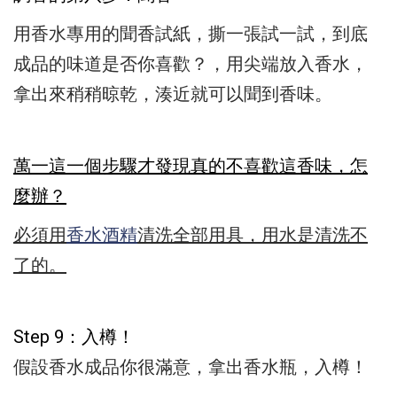
用香水專用的聞香試紙，
撕一張試一試，到底
成品的味道是否你喜歡？，
用尖端放入香水，
拿出來稍稍晾乾，
湊近就可以聞到香味。
萬一
這一個步驟才發現真的不喜歡這香味，怎
麼辦？
必須用
香水酒精
清洗全部用具，用水是清洗不
了的。
Step 9：
入樽！
假設香水成品你很滿意，拿出香水瓶，入樽！