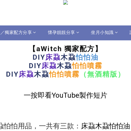
影片／獨家配方分享
懷孕靚靚分享
坐月小知識
【aWitch 獨家配方】
DIY
床蝨
木蝨
怕怕油
DIY
床蝨
木蝨
怕怕噴霧
DIY
床蝨
木蝨
怕怕噴霧
（無酒精版）
一按即看YouTube製作短片
木蝨怕怕用品，一共有三款：
床蝨木蝨怕怕油