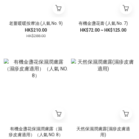
老薑暖暖按摩油 (人氣 No. 9)
有機金盞花膏 (人氣 No. 7)
HK$210.00
HK$72.00 ~ HK$125.00
HK$288.00
有機金盞花保濕潤膚露（濕
天然保濕潤膚露(濕疹皮膚適
疹皮膚適用）（人氣 NO. 8）
用)