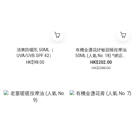
清爽防曬乳 50ML（
有機金盞花紓敏甜睡按摩油
UVA/UVB SPF 42）
50ML (人氣 No. 18) *網店限
訂*
HK$98.00
HK$202.00
HK$288.00