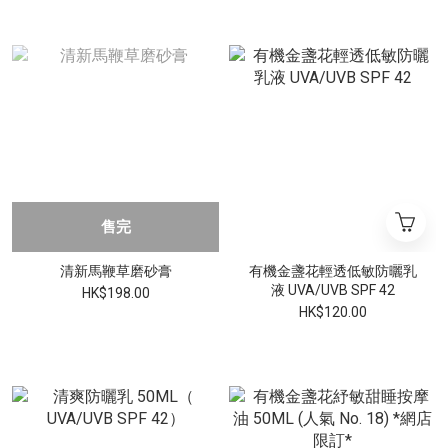
售完
清新馬鞭草磨砂膏
有機金盞花輕透低敏防曬乳
液 UVA/UVB SPF 42
HK$198.00
HK$120.00