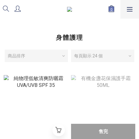
身體護理
商品排序
每頁顯示 24 個
售完