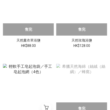
售完
售完
天然薰衣草浴鹽
天然玫瑰浴鹽
HK$88.00
HK$128.00
售完