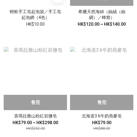
輕軟手工皂起泡袋／手工皂
希臘天然海綿（絲絨（絲
起泡網（4色）
綢）／蜂窩）
HK$10.00
HK$120.00 ~ HK$140.00
售完
售完
喜瑪拉雅山粉紅岩鹽皂
北海道3.6牛奶燕麥皂
HK$79.00 ~ HK$298.00
HK$79.00
HK$352.00
HK$88.00