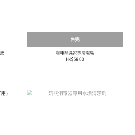
售完
潔液
咖啡除臭家事清潔皂
HK$58.00