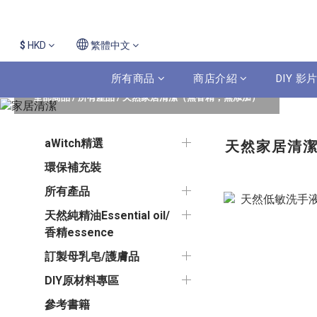
$
HKD
繁體中文
所有商品
商店介紹
DIY 
全部商品
/
所有產品
/
天然家居清潔（無香精，無添加）
aWitch精選
天然家居清
環保補充裝
所有產品
天然純精油Essential oil/
香精essence
訂製母乳皂/護膚品
DIY原材料專區
參考書籍