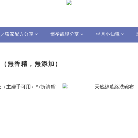
影片／獨家配方分享
懷孕靚靚分享
坐月小知識
潔（無香精，無添加）