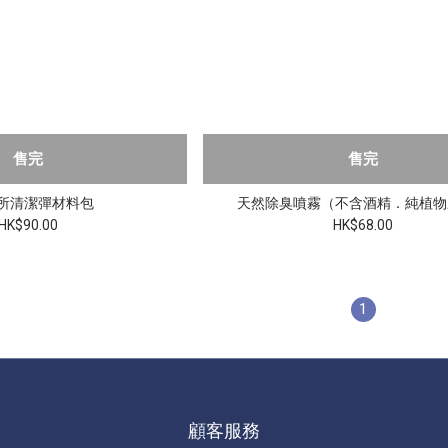
售完
售完
廁所清潔彈材料包
天然除臭噴霧（不含酒精．純植物
HK$90.00
HK$68.00
1
顧客服務