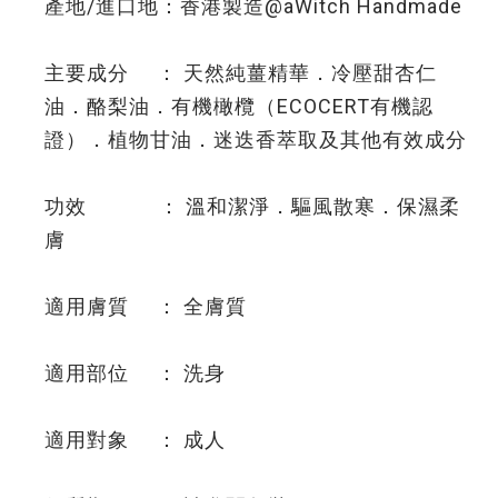
產地/進口地：香港製造@aWitch Handmade
主要成分 ： 天然純薑精華．冷壓甜杏仁
油．酪梨油．有機橄欖（ECOCERT有機認
證）．植物甘油．迷迭香萃取及其他有效成分
功效 ： 溫和潔淨．驅風散寒．保濕柔
膚
適用膚質 ： 全膚質
適用部位 ： 洗身
適用對象 ： 成人