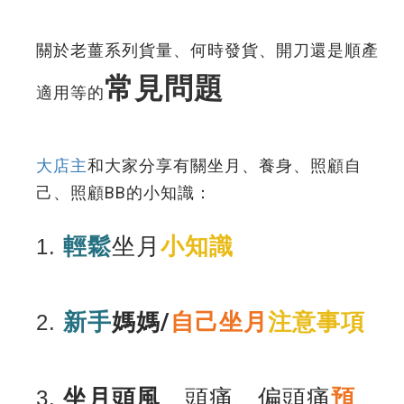
關於老薑系列貨量、何時發貨、開刀還是順產
常見問題
適用等的
大店主
和大家分享有關坐月、養身、照顧自
己、照顧BB的小知識：
輕鬆
坐月
小知識
1.
新手
媽媽/
自己坐月
注意事項
2.
坐月
頭風
、
頭痛、偏頭痛
預
3.