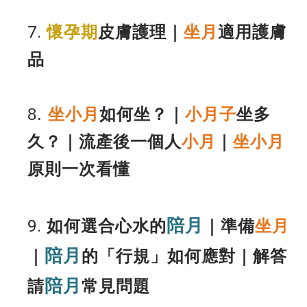
7.
懷孕期
皮膚護理
｜
坐月
適用護膚
品
8.
坐小月
如何坐？｜
小月子
坐多
久？｜流產後一個人
小月
｜
坐小月
原則一次看懂
陪月
9.
如何選合心水的
｜準備
坐月
陪月
｜
的「行規」如何應對｜解答
陪月
請
常見問題