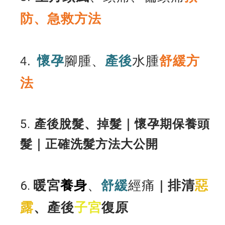
防
、急救方法
懷孕
腳腫、
產後
水腫
舒緩方
4.
法
5.
產後脫髮、掉髮｜懷孕期保養頭
髮｜正確洗髮方法大公開
暖宮
養身
、
舒緩
經痛
排清
惡
6.
｜
露
、產後
子宮
復原