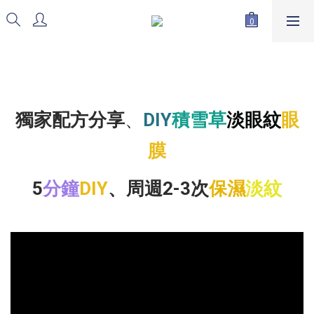
獨家配方分享
、
DIY
積雪草
淡眼紋
眼
膜
5
分鐘
DIY
、周週2-3次
保濕
淡紋