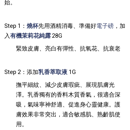
始。
Step 1：
燒杯
先用酒精消毒、準備好
電子磅
，加
入
有機茉莉花純露
28G
緊致皮膚、亮白有彈性、抗氧花、抗衰老
Step 2：添加
乳香萃取液
1G
撫平細紋、減少皮膚瑕疵、展現肌膚光
澤。
乳香獨有的香料木質香氣，很適合深
吸，氣味寧神舒適、促進身心靈健康。護
膚效果非常突出，
適合敏感肌、熟齡肌使
用。