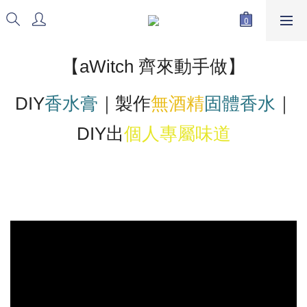
【aWitch​ 齊來動手做】
DIY
香水膏
｜製作
無酒精
固體香水
｜
DIY出
個人專屬味道