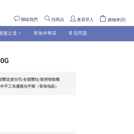
立即購買
聯絡我們
會員登入
找商品
購物車(0)
護髮之道
寄海外專區
常見問題
0G
包順豐送貨住宅/各順豐站/順便智能櫃
選4件手工皂優惠包平郵（香港地區）