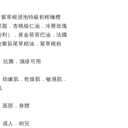
 紫草根浸泡特級初榨橄欖
果脂．杏桃核仁油．冷壓玫瑰
智利）．黃金荷荷巴油．法國
快樂鼠尾草精油．紫草根粉
抗菌．濕疹可用
 幼嫰肌．乾燥肌．敏感肌．
肌
 面部．身體
 成人．幼兒