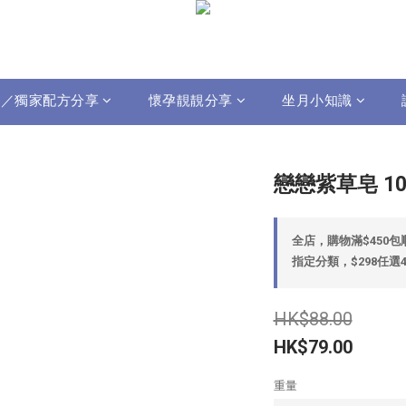
影片／獨家配方分享
懷孕靚靚分享
坐月小知識
戀戀紫草皂 10
全店，購物滿$450
指定分類，$298任
HK$88.00
HK$79.00
重量