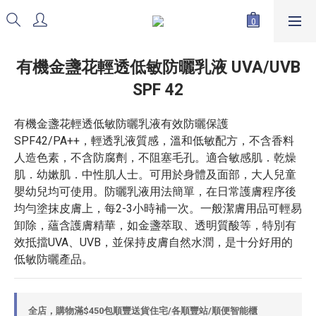
有機金盞花輕透低敏防曬乳液 UVA/UVB
SPF 42
有機金盞花輕透低敏防曬乳液有效防曬保護
SPF42/PA++，輕透乳液質感，溫和低敏配方，不含香料
人造色素，不含防腐劑，不阻塞毛孔。適合敏感肌．乾燥
肌．幼嫰肌．中性肌人士。可用於身體及面部，大人兒童
嬰幼兒均可使用。防曬乳液用法簡單，在日常護膚程序後
均勻塗抹皮膚上，每2-3小時補一次。一般潔膚用品可輕易
卸除，蘊含護膚精華，如金盞萃取、透明質酸等，特別有
效抵擋UVA、UVB，並保持皮膚自然水潤，是十分好用的
低敏防曬產品。
全店，購物滿$450包順豐送貨住宅/各順豐站/順便智能櫃