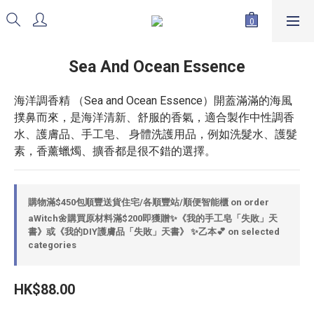
Sea And Ocean Essence
海洋調香精 （Sea and Ocean Essence）開蓋滿滿的海風
撲鼻而來，是海洋清新、舒服的香氣，適合製作中性調香
水、護膚品、手工皂、 身體洗護用品，例如洗髮水、護髮
素，香薰蠟燭、擴香都是很不錯的選擇。
購物滿$450包順豐送貨住宅/各順豐站/順便智能櫃 on order
aWitch🌼購買原材料滿$200即獲贈✨《我的手工皂「失敗」天
書》或《我的DIY護膚品「失敗」天書》 ✨乙本💕 on selected
categories
HK$88.00