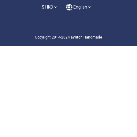
$
HKD
English
Copyright 2014-2024 aWitch Handmade