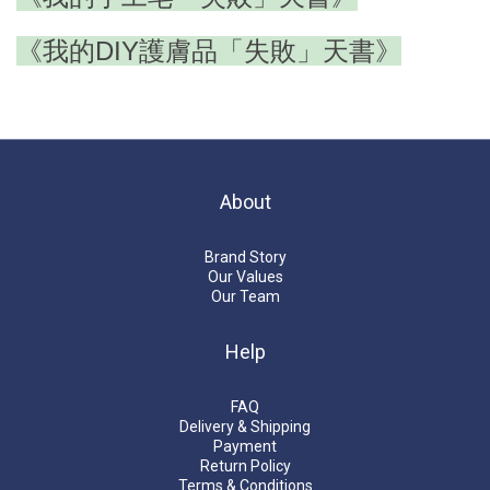
《我的DIY護膚品「失敗」天書》
About
Brand Story
Our Values
Our Team
Help
FAQ
Delivery & Shipping
Payment
Return Policy
Terms & Conditions