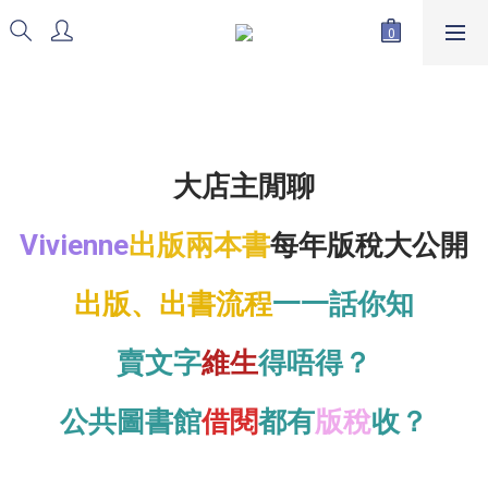
大店主閒聊
Vivienne
出版兩本書
每年版稅大公開
出版、出書流程
一一話你知
賣文字
維生
得唔得？
公共圖書館
借閱
都有
版稅
收？