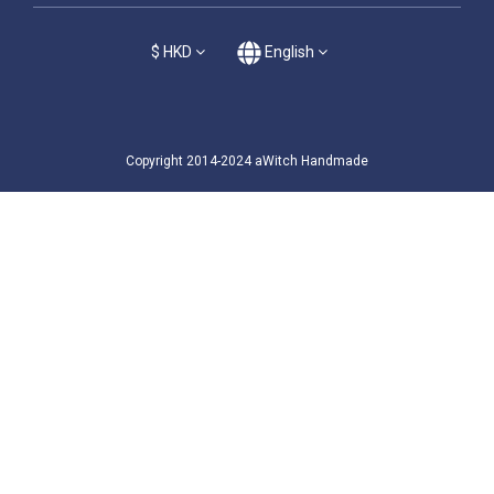
$
HKD
English
Copyright 2014-2024 aWitch Handmade