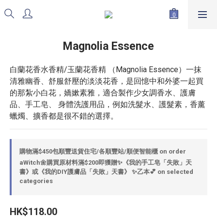
Magnolia Essence
白蘭花香水香精/玉蘭花香精 （Magnolia Essence）一抹
清雅幽香、舒服舒壓的淡淡花香，是回憶中和外婆一起買
的那紮小白花，嬌嫰素雅，適合製作少女調香水、護膚
品、手工皂、 身體洗護用品，例如洗髮水、護髮素，香薰
蠟燭、擴香都是很不錯的選擇。
購物滿$450包順豐送貨住宅/各順豐站/順便智能櫃 on order
aWitch🌼購買原材料滿$200即獲贈✨《我的手工皂「失敗」天
書》或《我的DIY護膚品「失敗」天書》 ✨乙本💕 on selected
categories
HK$118.00