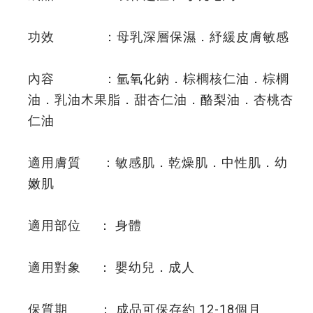
功效 ：母乳深層保濕．紓緩皮膚敏感
內容 ：氫氧化鈉．棕櫚核仁油．棕櫚
油．乳油木果脂．甜杏仁油．酪梨油．杏桃杏
仁油
適用膚質 ：敏感肌．乾燥肌．中性肌．幼
嫩肌
適用部位 ： 身體
適用對象 ： 嬰幼兒．成人
保質期 ： 成品可保存約 12-18個月