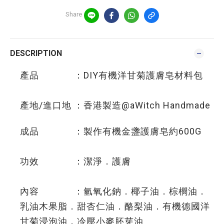
Share
DESCRIPTION
產品 ：DIY有機洋甘菊護膚皂材料包
產地/進口地 ：香港製造@aWitch Handmade
成品 ：製作有機金盞護膚皂約600G
功效 ：潔淨．護膚
內容 ：氫氧化鈉．椰子油．棕櫚油．
乳油木果脂．甜杏仁油．酪梨油．有機德國洋
甘菊浸泡油．冷壓小麥胚芽油