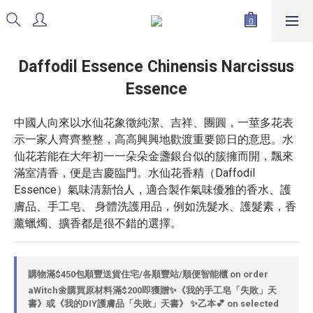
Daffodil Essence Chinensis Narcissus
Essence
中國人向來以水仙花象徵純潔、吉祥、團圓，一莖多花表
示一家人齊齊整整，高高興興地歡渡重要節日的意思。水
仙花若能在大年初一一朵朵金盞銀台似的簇擁而開，飄來
滿室清香，便是吉慶臨門。水仙花香精（Daffodil 
Essence）氣味清新怡人，適合製作氣味優雅的香水、護
膚品、手工皂、 身體洗護用品，例如洗髮水、護髮素，香
薰蠟燭、擴香都是很不錯的選擇。
購物滿$450包順豐送貨住宅/各順豐站/順便智能櫃 on order
aWitch🌼購買原材料滿$200即獲贈✨《我的手工皂「失敗」天
書》或《我的DIY護膚品「失敗」天書》 ✨乙本💕 on selected