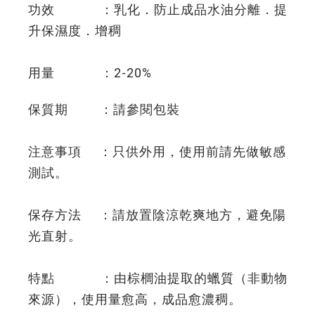
功效 ：乳化．防止成品水油分離．提
升保濕度．增稠
用量 ：2-20%
保質期 ：請參閱包裝
注意事項 ：只供外用，使用前請先做敏感
測試。
保存方法 ：請放置陰涼乾爽地方，避免陽
光直射。
特點 ：由棕櫚油提取的蠟質（非動物
來源），使用量愈高，成品愈濃稠。