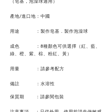
（皂基，泡澡球適用）
產地/進口地：中國
用途 ：製作皂基．製作泡澡球
成色 ：8種顏色可供選擇（紅、藍、
綠、橙、紫、棕、粉紅、黃）
用量 ：請參考配方
備註 ：水溶性
保質期 ：請參閱包裝
注意事項 ：只供外用，使用前請先做敏感