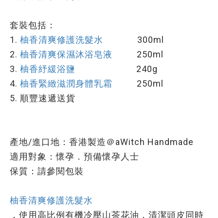
套裝包括：
1.
柚香清爽修護洗髮水
300ml
2.
柚香清爽保濕沐浴皂液
250ml
3.
柚香紓緩浴鹽
240g
4.
柚香緊緻滋潤身體乳霜
250ml
5. 順豐速遞送貨
產地/進口地：香港製造＠aWitch Handmade
適用對象：懷孕．預備懷孕人士
保質：請參閱包裝
柚香清爽修護洗髮水
．使用高比例有機冷壓山茶花油，清潔頭皮同時