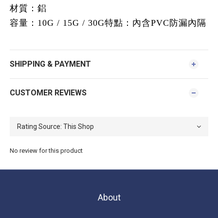
材質：鋁
容量：10G / 15G / 30G
特點：內含PVC防漏內隔
SHIPPING & PAYMENT
CUSTOMER REVIEWS
No review for this product
About