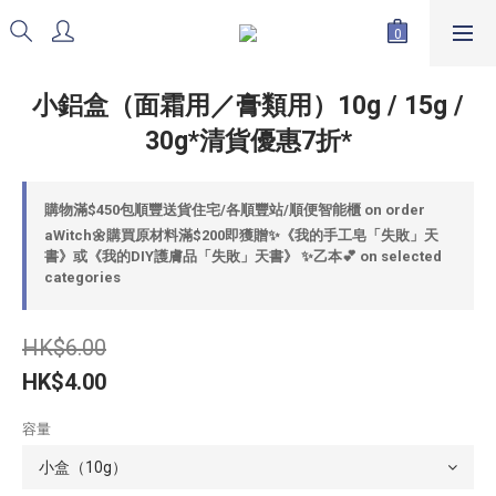
小鋁盒（面霜用／膏類用）10g / 15g /
30g*清貨優惠7折*
購物滿$450包順豐送貨住宅/各順豐站/順便智能櫃 on order
aWitch🌼購買原材料滿$200即獲贈✨《我的手工皂「失敗」天
書》或《我的DIY護膚品「失敗」天書》 ✨乙本💕 on selected
categories
HK$6.00
HK$4.00
容量