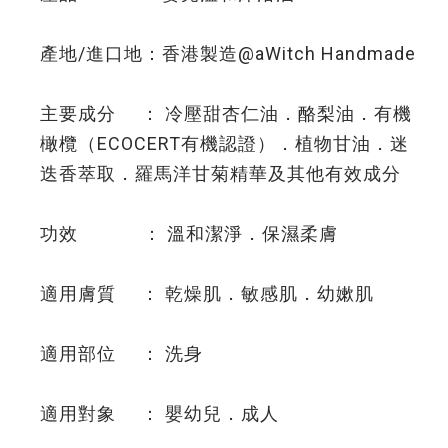
產地/進口地：香港製造@aWitch Handmade
主要成分 ： 冷壓甜杏仁油．酪梨油．有機
橄欖（ECOCERT有機認證）．植物甘油．迷
迭香萃取．羅馬洋甘菊精華及其他有效成分
功效 ： 溫和潔淨．保濕柔膚
適用膚質 ： 乾燥肌．敏感肌．幼嫰肌
適用部位 ： 洗身
適用對象 ： 嬰幼兒．成人