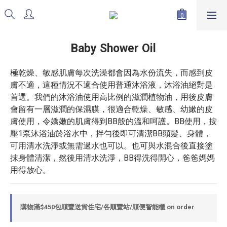
Baby Shower Oil
極乾燥、敏感肌膚每次洗澡都會因為水份流失，而感到皮
膚不適，這種情況不適合使用普通沐浴液，沐浴油絕對是
首選。我們的沐浴油使用高比例的滋潤植物油，用後皮膚
會留有一層滋潤的保濕膜，很適合乾燥、敏感、幼嫰的皮
膚使用，令嬌嫩的肌膚得到BB般的溫和呵護。BB使用，按
壓1泵沐浴油於浴水中，拌勻後即可清潔BB頭髮、身體，
可用清水洗淨或無需過水也可以。也可與水混合後直接塗
抹身體清潔，然後用清水洗淨，BB得洗得開心，爸爸媽媽
用得放心。
購物滿$450包順豐送貨住宅/各順豐站/順便智能櫃 on order