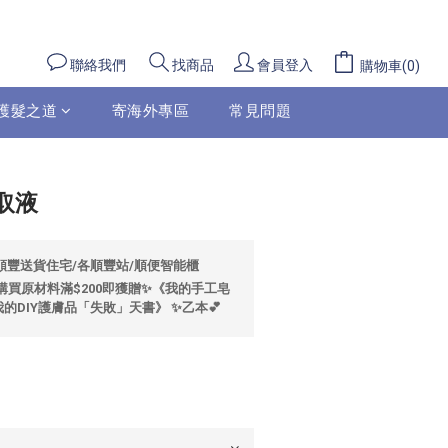
立即購買
聯絡我們
會員登入
找商品
購物車(0)
護髮之道
寄海外專區
常見問題
取液
包順豐送貨住宅/各順豐站/順便智能櫃
🌼購買原材料滿$200即獲贈✨《我的手工皂
的DIY護膚品「失敗」天書》 ✨乙本💕