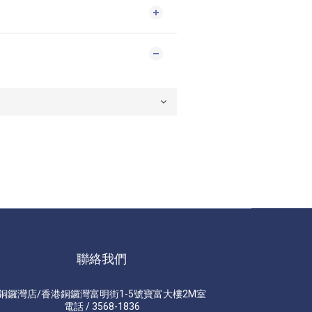
聯絡我們
銅鑼灣店/香港銅鑼灣富明街1-5號寶富大樓2M室
電話 / 3568-1836