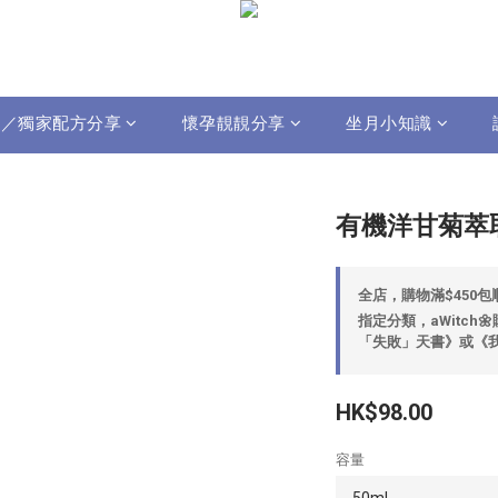
影片／獨家配方分享
懷孕靚靚分享
坐月小知識
有機洋甘菊萃
全店，購物滿$450
指定分類，aWitch
「失敗」天書》或《我
HK$98.00
容量