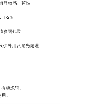
靜敏感、彈性
1-2%
請参閱包裝
只供外用及避光處理
RT 有機認證。
使用。