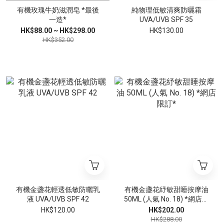
有機玫瑰牛奶滋潤皂 *最後
純物理低敏清爽防曬霜
一造*
UVA/UVB SPF 35
HK$88.00 ~ HK$298.00
HK$130.00
HK$352.00
有機金盞花輕透低敏防曬乳
有機金盞花紓敏甜睡按摩油
液 UVA/UVB SPF 42
50ML (人氣 No. 18) *網店限
訂*
HK$120.00
HK$202.00
HK$288.00