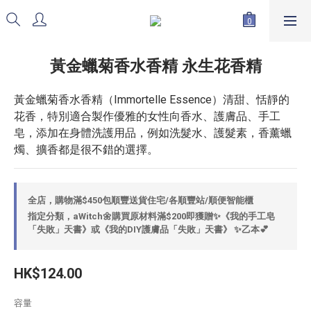
黃金蠟菊香水香精 永生花香精
黃金蠟菊香水香精（Immortelle Essence）清甜、恬靜的
花香，特別適合製作優雅的女性向香水、護膚品、手工
皂，添加在身體洗護用品，例如洗髮水、護髮素，香薰蠟
燭、擴香都是很不錯的選擇。
全店，購物滿$450包順豐送貨住宅/各順豐站/順便智能櫃
指定分類，aWitch🌼購買原材料滿$200即獲贈✨《我的手工皂
「失敗」天書》或《我的DIY護膚品「失敗」天書》 ✨乙本💕
HK$124.00
容量