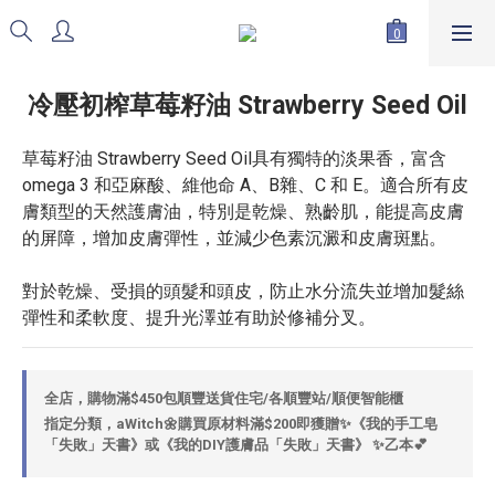
冷壓初榨草莓籽油 Strawberry Seed Oil
草莓籽油 Strawberry Seed Oil具有獨特的淡果香，富含
omega 3 和亞麻酸、維他命 A、B雜、C 和 E。適合所有皮
膚類型的天然護膚油，特別是乾燥、熟齡肌，能提高皮膚
的屏障，增加皮膚彈性，並減少色素沉澱和皮膚斑點。
對於乾燥、受損的頭髮和頭皮，防止水分流失並增加髮絲
彈性和柔軟度、提升光澤並有助於修補分叉。
全店，購物滿$450包順豐送貨住宅/各順豐站/順便智能櫃
指定分類，aWitch🌼購買原材料滿$200即獲贈✨《我的手工皂
「失敗」天書》或《我的DIY護膚品「失敗」天書》 ✨乙本💕