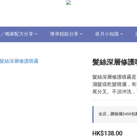
影片／獨家配方分享
懷孕靚靚分享
坐月小知識
髮絲深層修護噴
髮絲深層修護噴霧是
濕髮或乾髮噴灑，有
尾分叉。不須沖洗，
全店，購物滿$450
HK$138.00