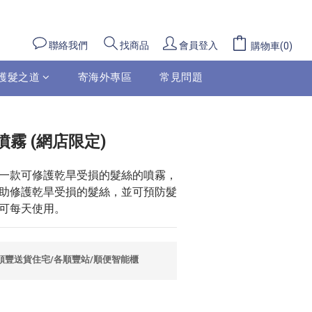
立即購買
聯絡我們
會員登入
找商品
購物車(0)
護髮之道
寄海外專區
常見問題
霧 (網店限定)
一款可修護乾旱受損的髮絲的噴霧，
助修護乾旱受損的髮絲，並可預防髮
可每天使用。
包順豐送貨住宅/各順豐站/順便智能櫃