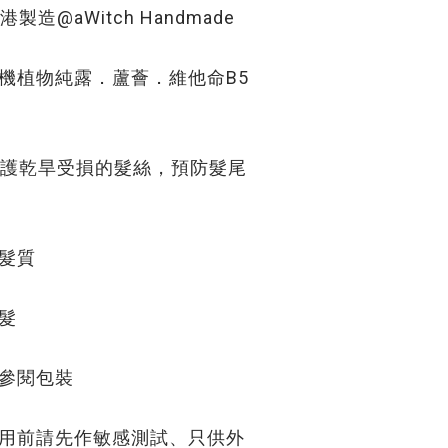
製造@aWitch Handmade
機植物純露．蘆薈．維他命B5
乾旱受損的髮絲，預防髮尾
髮質
髮
請參閱包裝
使用前請先作敏感測試、只供外