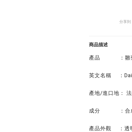
分享到
商品描述
產品 ：雛
英文名稱 ：Daisy
產地/進口地： 
成分 ：合
產品外觀 ：透