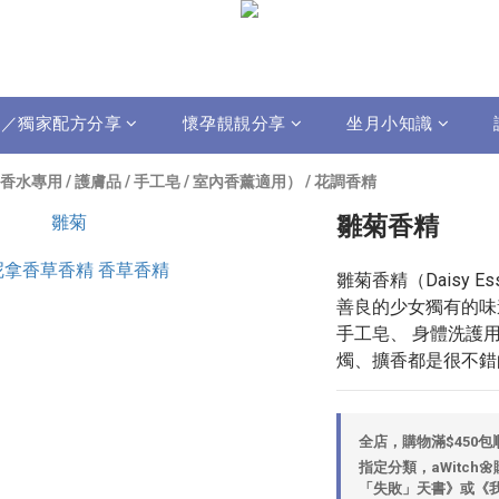
影片／獨家配方分享
懷孕靚靚分享
坐月小知識
水專用 / 護膚品 / 手工皂 / 室內香薰適用）
/
花調香精
雛菊香精
雛菊香精（Daisy 
善良的少女獨有的味
手工皂、 身體洗護
燭、擴香都是很不錯
全店，購物滿$450
指定分類，aWitch
「失敗」天書》或《我