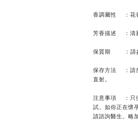
香調屬性 ：花
芳香描述 ：清
保質期 ：請
保存方法 ：請
直射。
注意事項 ：只
試。如你正在懷
請諮詢醫生。略