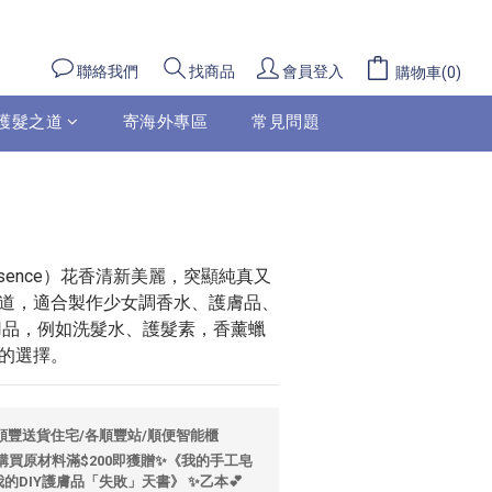
立即購買
聯絡我們
會員登入
找商品
購物車(0)
護髮之道
寄海外專區
常見問題
Essence）花香清新美麗，突顯純真又
道，適合製作少女調香水、護膚品、
用品，例如洗髮水、護髮素，香薰蠟
的選擇。
包順豐送貨住宅/各順豐站/順便智能櫃
🌼購買原材料滿$200即獲贈✨《我的手工皂
的DIY護膚品「失敗」天書》 ✨乙本💕