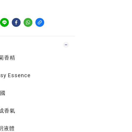
菊香精
 Essence
法國
成香氣
明液體