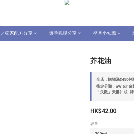
影片／獨家配方分享
懷孕靚靚分享
坐月小知識
芥花油
全店，購物滿$450
指定分類，aWitch
「失敗」天書》或《我
HK$42.00
容量