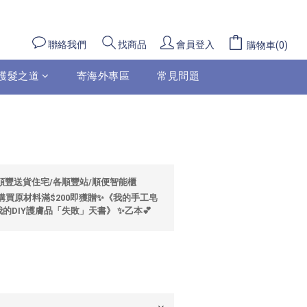
聯絡我們
會員登入
找商品
購物車(0)
護髮之道
寄海外專區
常見問題
包順豐送貨住宅/各順豐站/順便智能櫃
🌼購買原材料滿$200即獲贈✨《我的手工皂
的DIY護膚品「失敗」天書》 ✨乙本💕