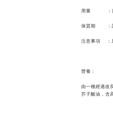
用量 ：按
保質期 ：
注意事項 ：
營養：
由一種經過改
芥子酸油，含