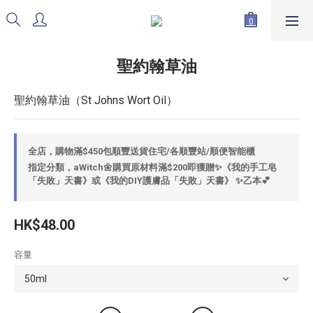
聖約翰草油
聖約翰草油（St Johns Wort Oil）
全店，購物滿$450包順豐送貨住宅/各順豐站/順便智能櫃
指定分類，aWitch🌼購買原材料滿$200即獲贈✨《我的手工皂
「失敗」天書》或《我的DIY護膚品「失敗」天書》 ✨乙本💕
HK$48.00
容量