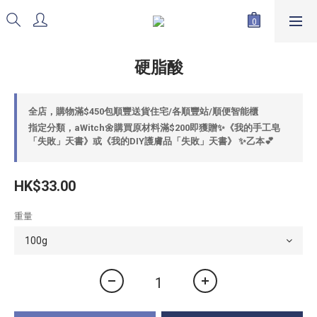
硬脂酸
全店，購物滿$450包順豐送貨住宅/各順豐站/順便智能櫃
指定分類，aWitch🌼購買原材料滿$200即獲贈✨《我的手工皂
「失敗」天書》或《我的DIY護膚品「失敗」天書》 ✨乙本💕
HK$33.00
重量