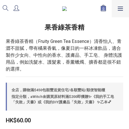
果香綠茶香精
果香綠茶香精（Fruity Green Tea Essence）清香怡人、青
澀不甜膩，帶有橘果香氣，像夏日的一杯冰凍飲品，適合
製作少女向、中性向的香水、護膚品、手工皂、 身體洗護
用品，例如洗髮水、護髮素，香薰蠟燭、擴香都是很不錯
的選擇。
全店，購物滿$450包順豐送貨住宅/各順豐站/順便智能櫃
指定分類，aWitch🌼購買原材料滿$200即獲贈✨《我的手工皂
「失敗」天書》或《我的DIY護膚品「失敗」天書》 ✨乙本💕
HK$60.00