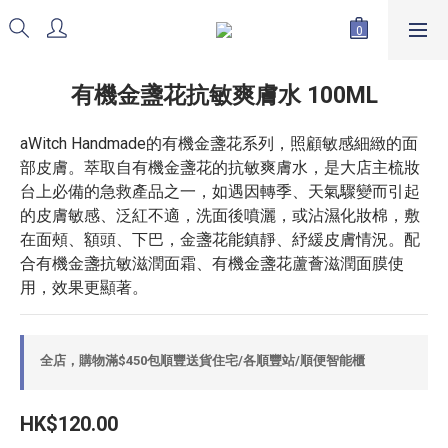
有機金盞花抗敏爽膚水 100ML
aWitch Handmade的有機金盞花系列，照顧敏感細緻的面
部皮膚。萃取自有機金盞花的抗敏爽膚水，是大店主梳妝
台上必備的急救產品之一，如遇因轉季、天氣驟變而引起
的皮膚敏感、泛紅不適，洗面後噴灑，或沾濕化妝棉，敷
在面頰、額頭、下巴，金盞花能鎮靜、紓緩皮膚情況。配
合有機金盞抗敏滋潤面霜、有機金盞花蘆薈滋潤面膜使
用，效果更顯著。
全店，購物滿$450包順豐送貨住宅/各順豐站/順便智能櫃
HK$120.00