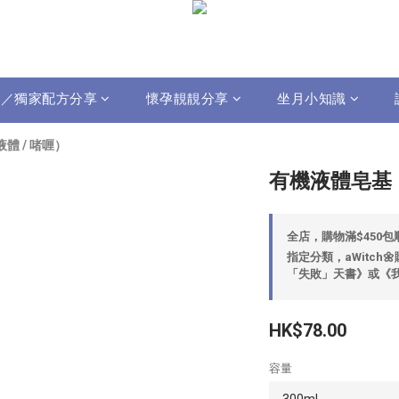
影片／獨家配方分享
懷孕靚靚分享
坐月小知識
液體 / 啫喱）
有機液體皂基
全店，購物滿$450
指定分類，aWitch
「失敗」天書》或《我
HK$78.00
容量