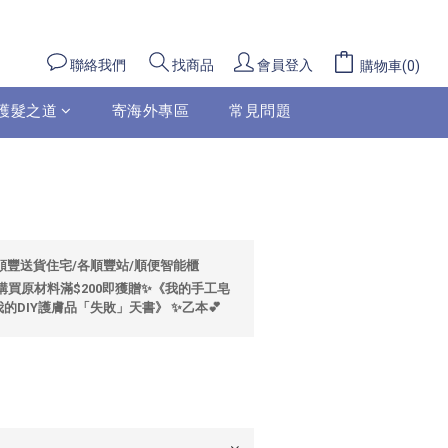
立即購買
聯絡我們
會員登入
找商品
購物車(0)
護髮之道
寄海外專區
常見問題
包順豐送貨住宅/各順豐站/順便智能櫃
🌼購買原材料滿$200即獲贈✨《我的手工皂
的DIY護膚品「失敗」天書》 ✨乙本💕