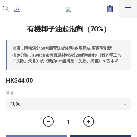
有機椰子油起泡劑（70%）
全店，購物滿$450包順豐送貨住宅/各順豐站/順便智能櫃
指定分類，aWitch🌼購買原材料滿$200即獲贈✨《我的手工皂
「失敗」天書》或《我的DIY護膚品「失敗」天書》 ✨乙本💕
HK$44.00
重量