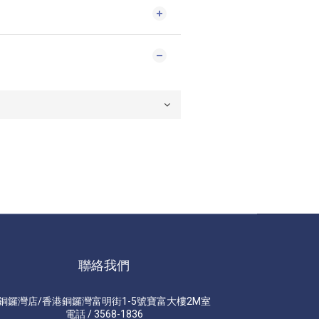
聯絡我們
銅鑼灣店/香港銅鑼灣富明街1-5號寶富大樓2M室
電話 / 3568-1836