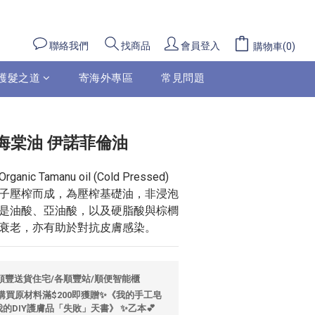
立即購買
聯絡我們
會員登入
找商品
購物車(0)
護髮之道
寄海外專區
常見問題
海棠油 伊諾菲倫油
 Tamanu oil (Cold Pressed) 
子壓榨而成，為壓榨基礎油，非浸泡
是油酸、亞油酸，以及硬脂酸與棕櫚
衰老，亦有助於對抗皮膚感染。
包順豐送貨住宅/各順豐站/順便智能櫃
🌼購買原材料滿$200即獲贈✨《我的手工皂
的DIY護膚品「失敗」天書》 ✨乙本💕