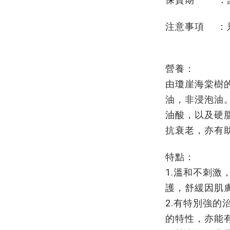
注意事項 ：
營養：
由瓊崖海棠樹
油，非浸泡油
油酸，以及硬
抗衰老，亦有
特點：
1.溫和不刺激
護，舒緩因肌
2.有特別強的
的特性，亦能