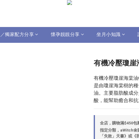
影片／獨家配方分享
懷孕靚靚分享
坐月小知識
有機冷壓瓊崖
有機冷壓瓊崖海棠油Organic
是由瓊崖海棠樹的種
油。主要脂肪酸成分
酸，能幫助癒合和抗
全店，購物滿$450
指定分類，aWitch
「失敗」天書》或《我