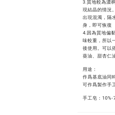
3.質地較為濃
現結晶的情況
出現混濁，隔
身，即可恢復
4.因為質地偏
味較重，所以
後使用。可以
葵油、甜杏仁
用途：
作爲基底油同
可作爲製作手
手工皂：10%-