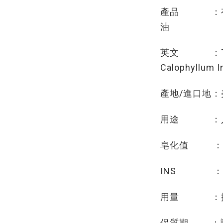
產品 ：有機
油
英文 ：Tamanu
Calophyllum I
產地/進口地：
用途 ：入
皂化值 ：NaO
INS ：
用量 ：按
保質期 ：