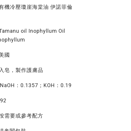
冷壓瓊崖海棠油 伊諾菲倫
 oil Inophyllum Oil
nophyllum
美國
皂，製作護膚品
H：0.1357；KOH：0.19
92
需要或參考配方
請参閱包裝