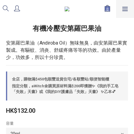
有機冷壓安第羅巴果油
安第羅巴果油（Andiroba Oil）無味無臭，由安第羅巴果實
製成。有驅蚊、消炎、舒緩疼痛等等的功效。由於產量
少，功效多，所以十分珍貴。
全店，購物滿$450包順豐送貨住宅/各順豐站/順便智能櫃
指定分類，aWitch🌼購買原材料滿$200即獲贈✨《我的手工皂
「失敗」天書》或《我的DIY護膚品「失敗」天書》 ✨乙本💕
HK$132.00
容量