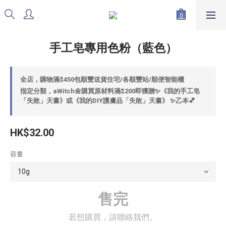
手工皂專用色粉（藍色）
全店，購物滿$450包順豐送貨住宅/各順豐站/順便智能櫃
指定分類，aWitch🌼購買原材料滿$200即獲贈✨《我的手工皂
「失敗」天書》或《我的DIY護膚品「失敗」天書》 ✨乙本💕
HK$32.00
容量
售完
若想購買，請聯絡我們。