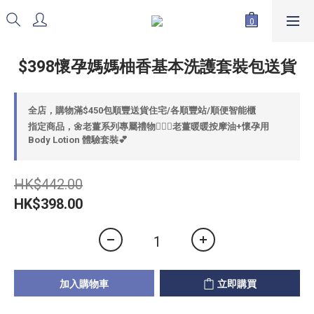
$398懷孕媽媽柚香基本洗護套裝包送貨
全店，購物滿$450包順豐送貨住宅/各順豐站/順便智能櫃
指定商品，🌼老薑系列專屬禮物💁🏻‍♀️老薑暖暖按摩油+懷孕用
Body Lotion 體驗套裝💕
HK$442.00
HK$398.00
加入購物車
立即購買