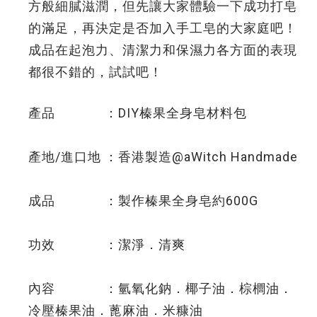
方般細膩滋潤，但先讓大家體驗一下成功打皂
的滿足，再決定是否加入手工皂的大家庭吧！
成品在起泡力、清潔力和保濕力各方面的表現
都很不錯的，試試吧！
產品 ：DIY榛果全身皂材料包
產地/進口地 ：香港製造@aWitch Handmade
成品 ：製作榛果全身皂約600G
功效 ：潔淨．清爽
內容 ：氫氧化鈉．椰子油．棕櫚油．
冷壓榛果油．蓖麻油．米糠油